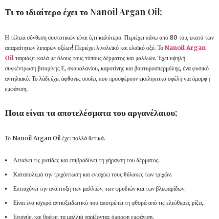
Τι το ιδιαίτερο έχει το Nanoil Argan Oil;
Η τέλεια σύνθεση συστατικών είναι ό,τι καλύτερο. Περιέχει πάνω από 80 τοις εκατό των
απαραίτητων λιπαρών οξέων! Περιέχει λινολεϊκό και ελαϊκό οξύ. Το
Nanoil Argan
Oil
ταιριάζει καλά με όλους τους τύπους δέρματος και μαλλιών. Έχει υψηλή
συγκέντρωση βιταμίνης Ε, σκουαλανίου, καροτίνης και βουτυροσπερμόλης, ένα φυσικό
αντηλιακό. Το λάδι έχει άφθονες ουσίες που προσφέρουν εκπληκτικά οφέλη για όμορφη
εμφάνιση.
Ποια είναι τα αποτελέσματα του αργανέλαιου;
Το Nanoil Argan Oil έχει πολλά θετικά.
Λειαίνει τις ρυτίδες και επιβραδύνει τη γήρανση του δέρματος.
Καταπολεμά την τριχόπτωση και ενισχύει τους θύλακες των τριχών.
Επιταχύνει την ανάπτυξη των μαλλιών, των φρυδιών και των βλεφαρίδων.
Είναι ένα ισχυρό αντιοξειδωτικό που αποτρέπει τη φθορά από τις ελεύθερες ρίζες.
Ενισχύει και θρέφει τα μαλλιά χαρίζοντας όμορφη εμφάνιση.