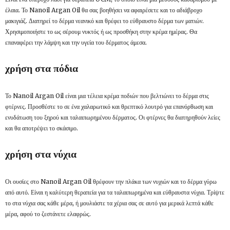
έλαια. Το Nanoil Argan Oil θα σας βοηθήσει να αφαιρέσετε και το αδιάβροχο
μακιγιάζ. Διατηρεί το δέρμα νεανικό και θρέφει το εύθραυστο δέρμα των ματιών.
Χρησιμοποιήστε το ως σέρουμ νυκτός ή ως προσθήκη στην κρέμα ημέρας. Θα
επαναφέρει την λάμψη και την υγεία του δέρματος άμεσα.
χρήση στα πόδια
Το Nanoil Argan Oil είναι μια τέλεια κρέμα ποδιών που βελτιώνει το δέρμα στις
φτέρνες. Προσθέστε το σε ένα χαλαρωτικό και θρεπτικό λουτρό για επανόρθωση και
ενυδάτωση του ξηρού και ταλαιπωρημένου δέρματος. Οι φτέρνες θα διατηρηθούν λείες
και θα αποτρέψει το σκάσιμο.
χρήση στα νύχια
Οι ουσίες στο Nanoil Argan Oil θρέφουν την πλάκα των νυχιών και το δέρμα γύρω
από αυτό. Είναι η καλύτερη θεραπεία για τα ταλαιπωρημένα και εύθραυστα νύχια. Τρίψτε
το στα νύχια σας κάθε μέρα, ή μουλιάστε τα χέρια σας σε αυτό για μερικά λεπτά κάθε
μέρα, αφού το ζεστάνετε ελαφρώς.