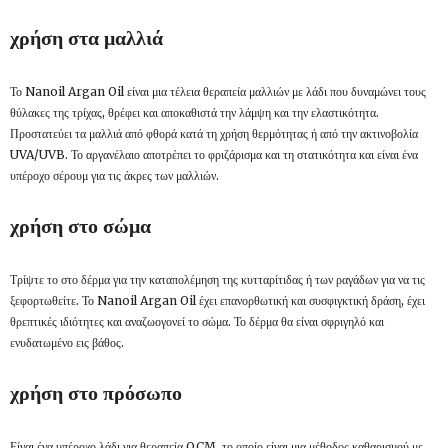
χρήση στα μαλλιά
Το Nanoil Argan Oil είναι μια τέλεια θεραπεία μαλλιών με λάδι που δυναμώνει τους
θύλακες της τρίχας, θρέφει και αποκαθιστά την λάμψη και την ελαστικότητα.
Προστατεύει τα μαλλιά από φθορά κατά τη χρήση θερμότητας ή από την ακτινοβολία
UVA/UVB. Το αργανέλαιο αποτρέπει το φριζάρισμα και τη στατικότητα και είναι ένα
υπέροχο σέρουμ για τις άκρες των μαλλιών.
χρήση στο σώμα
Τρίψτε το στο δέρμα για την καταπολέμηση της κυτταρίτιδας ή των ραγάδων για να τις
ξεφορτωθείτε. Το Nanoil Argan Oil έχει επανορθωτική και συσφιγκτική δράση, έχει
θρεπτικές ιδιότητες και αναζωογονεί το σώμα. Το δέρμα θα είναι σφριγηλό και
ενυδατωμένο εις βάθος.
χρήση στο πρόσωπο
Είναι ένα υπέροχο λάδι για θεραπεία OCM, το οποίο είναι μια μέθοδος καθαρισμού με