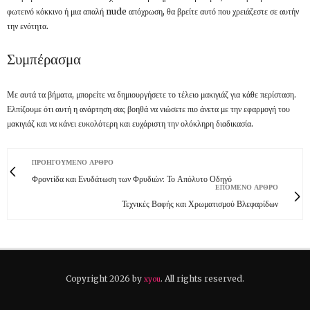
φωτεινό κόκκινο ή μια απαλή nude απόχρωση, θα βρείτε αυτό που χρειάζεστε σε αυτήν
την ενότητα.
Συμπέρασμα
Με αυτά τα βήματα, μπορείτε να δημιουργήσετε το τέλειο μακιγιάζ για κάθε περίσταση.
Ελπίζουμε ότι αυτή η ανάρτηση σας βοηθά να νιώσετε πιο άνετα με την εφαρμογή του
μακιγιάζ και να κάνει ευκολότερη και ευχάριστη την ολόκληρη διαδικασία.
ΠΡΟΗΓΟΎΜΕΝΟ ΆΡΘΡΟ
Φροντίδα και Ενυδάτωση των Φρυδιών: Το Απόλυτο Οδηγό
ΕΠΌΜΕΝΟ ΆΡΘΡΟ
Τεχνικές Βαφής και Χρωματισμού Βλεφαρίδων
Copyright 2026 by
. All rights reserved.
xyou